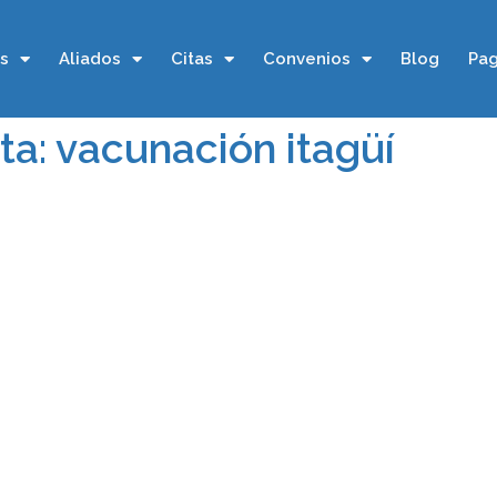
os
Aliados
Citas
Convenios
Blog
Pag
ta: vacunación itagüí