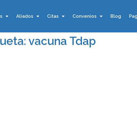
os
Aliados
Citas
Convenios
Blog
Pag
queta: vacuna Tdap