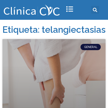
Etiqueta: telangiectasias
GENERAL