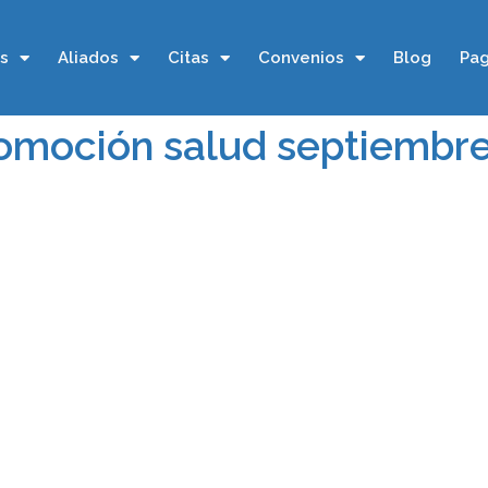
os
Aliados
Citas
Convenios
Blog
Pag
romoción salud septiembr