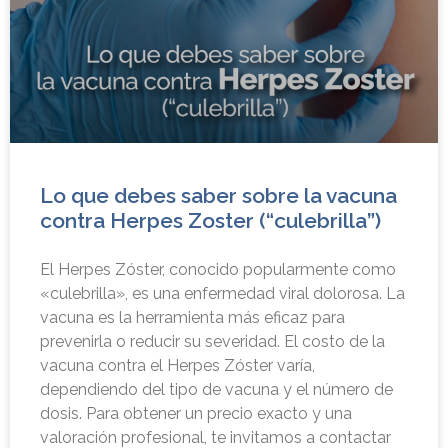
Lo que debes saber sobre la vacuna
contra Herpes Zoster (“culebrilla”)
El Herpes Zóster, conocido popularmente como
«culebrilla», es una enfermedad viral dolorosa. La
vacuna es la herramienta más eficaz para
prevenirla o reducir su severidad. El costo de la
vacuna contra el Herpes Zóster varía,
dependiendo del tipo de vacuna y el número de
dosis. Para obtener un precio exacto y una
valoración profesional, te invitamos a contactar