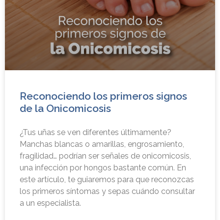
Reconociendo los primeros signos
de la Onicomicosis
¿Tus uñas se ven diferentes últimamente?
Manchas blancas o amarillas, engrosamiento,
fragilidad… podrían ser señales de onicomicosis,
una infección por hongos bastante común. En
este artículo, te guiaremos para que reconozcas
los primeros síntomas y sepas cuándo consultar
a un especialista.