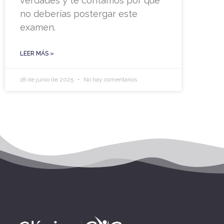
verdades y te contamos por qué
no deberías postergar este
examen.
LEER MÁS »
18 de junio de 2025
No hay comentarios