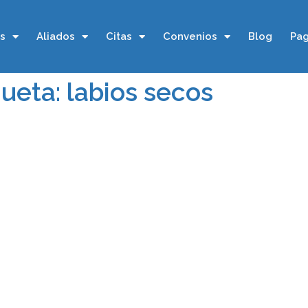
os
Aliados
Citas
Convenios
Blog
Pag
queta: labios secos