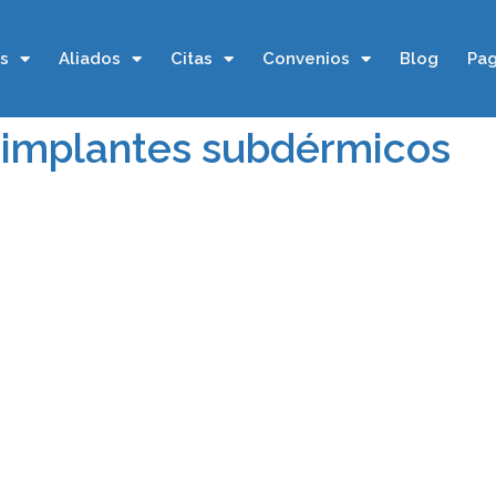
os
Aliados
Citas
Convenios
Blog
Pag
: implantes subdérmicos