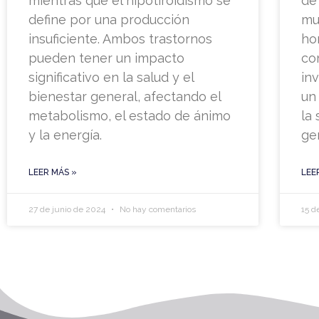
mientras que el hipotiroidismo se
de
define por una producción
mul
insuficiente. Ambos trastornos
ho
pueden tener un impacto
co
significativo en la salud y el
in
bienestar general, afectando el
un
metabolismo, el estado de ánimo
la 
y la energía.
ge
LEER MÁS »
LEE
27 de junio de 2024
No hay comentarios
15 d