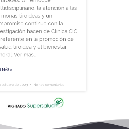
 tiroides. Un enfoque
tidisciplinario, la atención a las
rmonas tiroideas y un
mpromiso continuo con la
vestigación hacen de Clínica CIC
 referente en la promoción de
salud tiroidea y el bienestar
neral. Ver más…
R MÁS »
e octubre de 2023
No hay comentarios