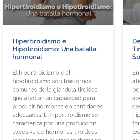
Hipertiroidismo e
De
Hipotiroidismo: Una batalla
Ti
hormonal
So
El hipertiroidismo y el
En
hipotiroidismo son trastornos
at
comunes de la glándula tiroides
pe
que afectan su capacidad para
ab
producir hormonas en cantidades
de
adecuadas. El hipertiroidismo se
hi
caracteriza por una producción
fo
excesiva de hormonas tiroideas,
lo