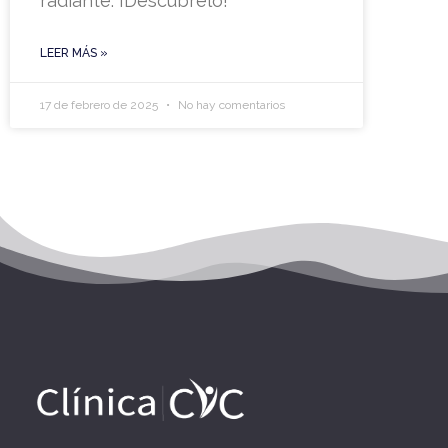
radiante. ¡Descúbrelo!
LEER MÁS »
17 de febrero de 2025
No hay comentarios