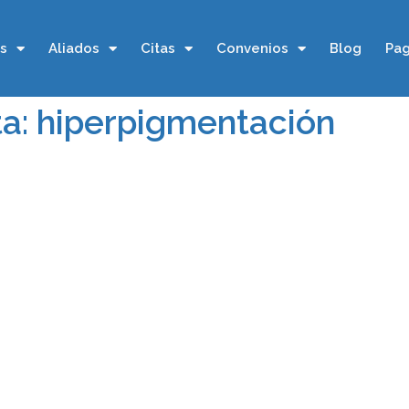
os
Aliados
Citas
Convenios
Blog
Pag
ta: hiperpigmentación