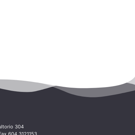
ltorio 304
 Fax 604 3121153