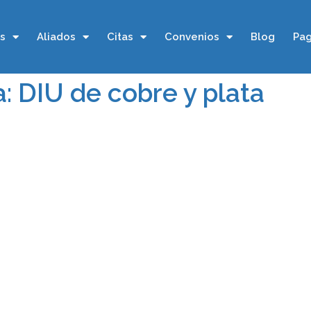
os
Aliados
Citas
Convenios
Blog
Pag
a: DIU de cobre y plata