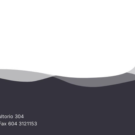
ltorio 304
 Fax 604 3121153