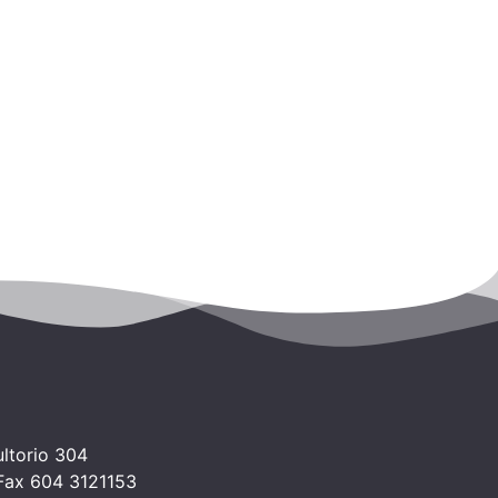
ltorio 304
 Fax 604 3121153