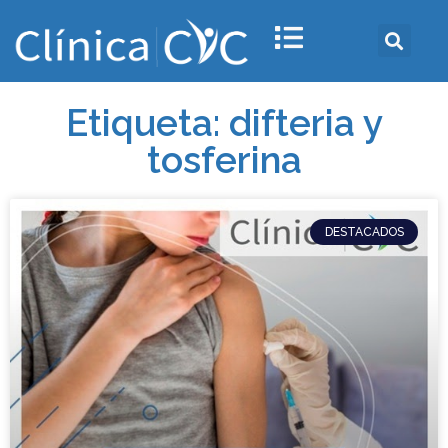
Etiqueta: difteria y
tosferina
DESTACADOS