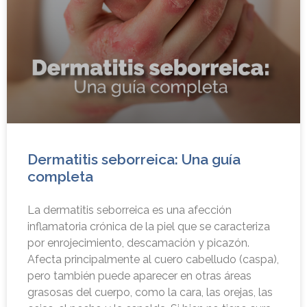
Dermatitis seborreica: Una guía
completa
La dermatitis seborreica es una afección
inflamatoria crónica de la piel que se caracteriza
por enrojecimiento, descamación y picazón.
Afecta principalmente al cuero cabelludo (caspa),
pero también puede aparecer en otras áreas
grasosas del cuerpo, como la cara, las orejas, las