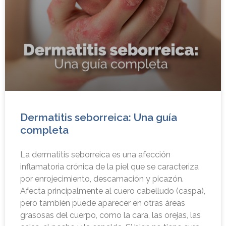
Dermatitis seborreica: Una guía
completa
La dermatitis seborreica es una afección
inflamatoria crónica de la piel que se caracteriza
por enrojecimiento, descamación y picazón.
Afecta principalmente al cuero cabelludo (caspa),
pero también puede aparecer en otras áreas
grasosas del cuerpo, como la cara, las orejas, las