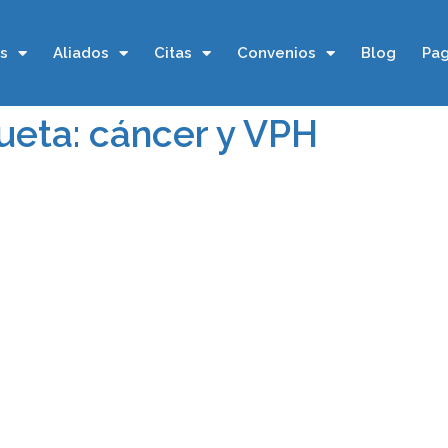
os
Aliados
Citas
Convenios
Blog
Pag
ueta: cáncer y VPH