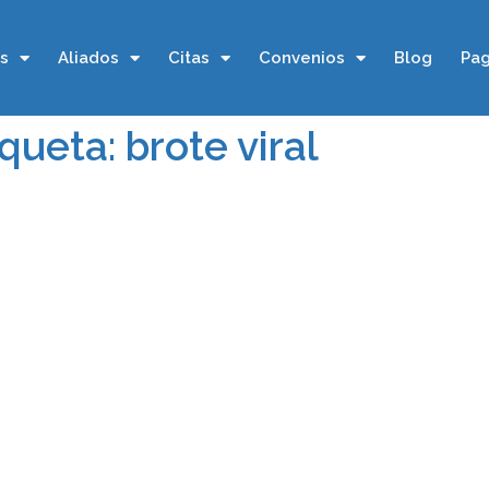
os
Aliados
Citas
Convenios
Blog
Pag
iqueta: brote viral