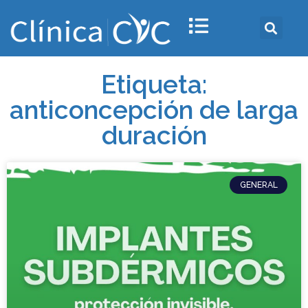
Etiqueta:
anticoncepción de larga
duración
GENERAL