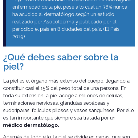
enfermedad de la piel pese a lo cual un 36% nunca
ha acudido al dermatólogo según un estudio
realizado por Asocolderma y publicado por el
periodico el país en 8 ciudades del país. (El País,
2019)
¿Qué debes saber sobre la
piel?
La piel es el órgano más extenso del cuerpo, llegando a
constituir casi el 15% del peso total de una persona. En
toda su extensión la piel acoge a millones de células,
terminaciones nerviosas, glándulas sebáceas y
sudoríparas, folículos pilosos y vasos sanguíneos. Por ello
es tan importante que siempre sea tratada por un
médico dermatólogo.
Además de todo ello, la piel se divide en capas, que son