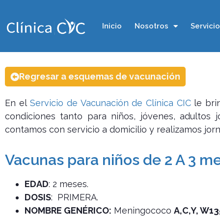
Inicio
Nosotros
Servici
Regresar a esquemas de vacunación
En el
Servicio de Vacunación de Clínica CIC
le bri
condiciones tanto para niños, jóvenes, adultos
contamos con servicio a domicilio y realizamos jo
Vacunas para niños de 2 A 3 m
EDAD
: 2 meses.
DOSIS
: PRIMERA.
NOMBRE GENÉRICO:
Meningococo
A,C,Y, W13