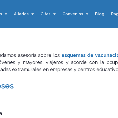
os
Aliados
Citas
Convenios
Blog
Pag
ndamos asesoría sobre los
esquemas de vacunaci
 jóvenes y mayores, viajeros y acorde con la ocu
rnadas extramurales en empresas y centros educativo
eses
5