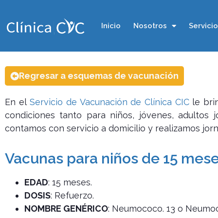
Inicio
Nosotros
Servici
Regresar a esquemas de vacunación
En el
Servicio de Vacunación de Clínica CIC
le bri
condiciones tanto para niños, jóvenes, adultos
contamos con servicio a domicilio y realizamos jo
Vacunas para niños de 15 mes
EDAD
: 15 meses.
DOSIS
: Refuerzo.
NOMBRE GENÉRICO
: Neumococo. 13 o Neumo