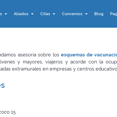
os
Aliados
Citas
Convenios
Blog
Pag
ndamos asesoría sobre los
esquemas de vacunaci
 jóvenes y mayores, viajeros y acorde con la ocu
rnadas extramurales en empresas y centros educativo
es
coco 15