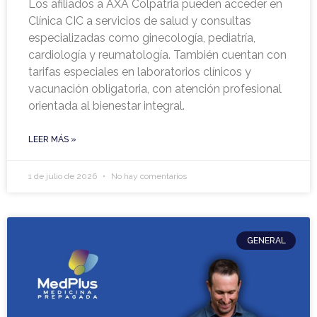
Los afiliados a AXA Colpatria pueden acceder en
Clínica CIC a servicios de salud y consultas
especializadas como ginecología, pediatría,
cardiología y reumatología. También cuentan con
tarifas especiales en laboratorios clínicos y
vacunación obligatoria, con atención profesional
orientada al bienestar integral.
LEER MÁS »
1 de julio de 2026
No hay comentarios
GENERAL