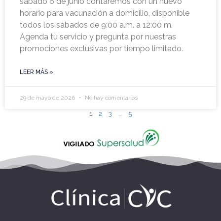
sábado 6 de junio contaremos con un nuevo
horario para vacunación a domicilio, disponible
todos los sábados de 9:00 a.m. a 12:00 m.
Agenda tu servicio y pregunta por nuestras
promociones exclusivas por tiempo limitado.
LEER MÁS »
29 de mayo de 2026
No hay comentarios
1
2
3
…
5